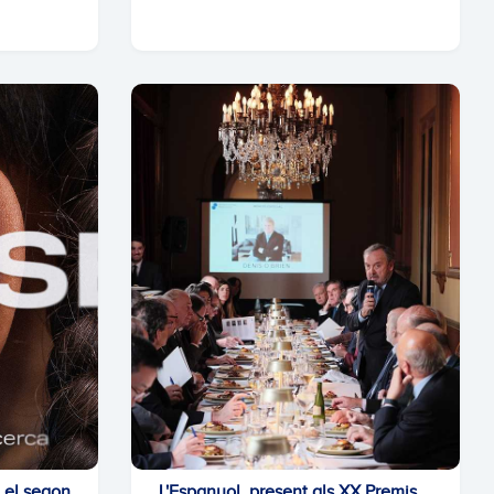
 el segon
L'Espanyol, present als XX Premis