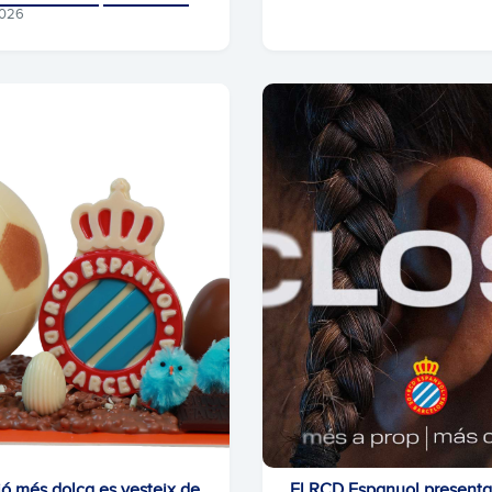
2026
ió més dolça es vesteix de
El RCD Espanyol presenta