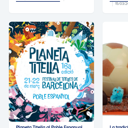
15/03/
Planeta Titella al Poble Espanyol
La tradic