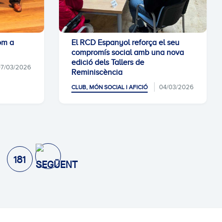
om a
El RCD Espanyol reforça el seu
compromís social amb una nova
edició dels Tallers de
7/03/2026
Reminiscència
04/03/2026
CLUB, MÓN SOCIAL I AFICIÓ
181