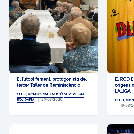
El futbol femení, protagonista del
El RCD Es
tercer Taller de Reminiscència
orígens 
LALIGA
CLUB, MÓN SOCIAL I AFICIÓ
SUPERLLIGA
20/03/2026
SOLIDÀRIA
CLUB, MÓN 
19/03/