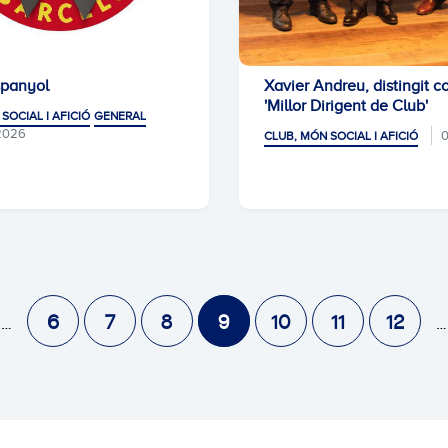
spanyol
Xavier Andreu, distingit c
'Millor Dirigent de Club'
SOCIAL I AFICIÓ
GENERAL
2026
0
CLUB, MÓN SOCIAL I AFICIÓ
6
7
8
9
10
11
12