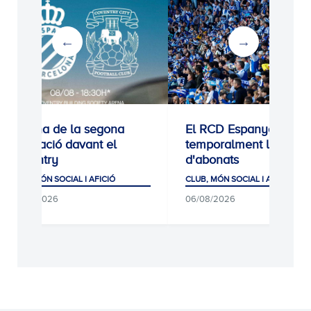
 de la segona
El RCD Espanyol tanca
ió davant el
temporalment les altes
y
d'abonats
SOCIAL I AFICIÓ
CLUB, MÓN SOCIAL I AFICIÓ
26
06/08/2026