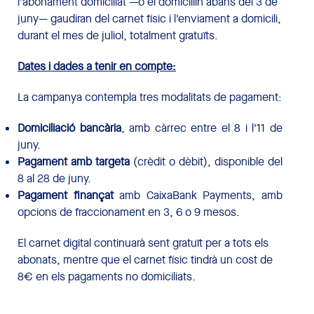
l'abonament domiciliat —o el domiciliïn abans del 3 de
juny— gaudiran del carnet físic i l'enviament a domicili,
durant el mes de juliol, totalment gratuïts.
Dates i dades a tenir en compte:
La campanya contempla tres modalitats de pagament:
Domiciliació bancària
, amb càrrec entre el 8 i l'11 de
juny.
Pagament amb targeta
(crèdit o dèbit), disponible del
8 al 28 de juny.
Pagament finançat
amb CaixaBank Payments, amb
opcions de fraccionament en 3, 6 o 9 mesos.
El carnet digital continuarà sent gratuït per a tots els
abonats, mentre que el carnet físic tindrà un cost de
8€ en els pagaments no domiciliats.