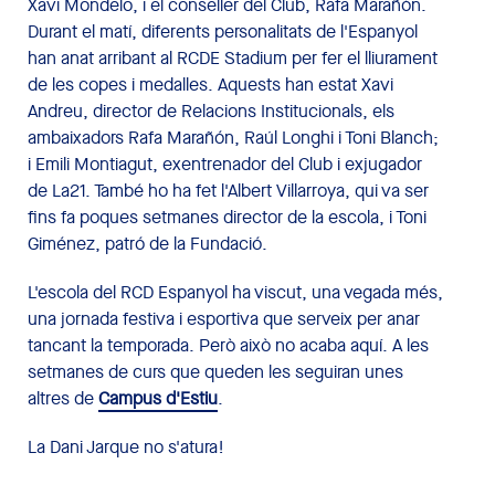
Xavi Mondelo, i el conseller del Club, Rafa Marañón.
Durant el matí, diferents personalitats de l'Espanyol
han anat arribant al RCDE Stadium per fer el lliurament
de les copes i medalles. Aquests han estat Xavi
Andreu, director de Relacions Institucionals, els
ambaixadors Rafa Marañón, Raúl Longhi i Toni Blanch;
i Emili Montiagut, exentrenador del Club i exjugador
de La21. També ho ha fet l'Albert Villarroya, qui va ser
fins fa poques setmanes director de la escola, i Toni
Giménez, patró de la Fundació.
L'escola del RCD Espanyol ha viscut, una vegada més,
una jornada festiva i esportiva que serveix per anar
tancant la temporada. Però això no acaba aquí. A les
setmanes de curs que queden les seguiran unes
altres de
Campus d'Estiu
.
La Dani Jarque no s'atura!