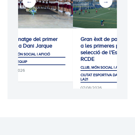
Homenatge del primer
Gran èxit de participac
equip a Dani Jarque
a les primeres proves 
selecció de l'Escola
CLUB, MÓN SOCIAL I AFICIÓ
RCDE
PRIMER EQUIP
CLUB, MÓN SOCIAL I AFICIÓ
07/08/2026
CIUTAT ESPORTIVA DANI JARQUE
LA21
07/08/2026