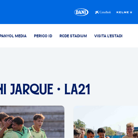
PANYOL MEDIA
PERICO ID
RCDE STADIUM
VISITA L'ESTADI
I JARQUE · LA21