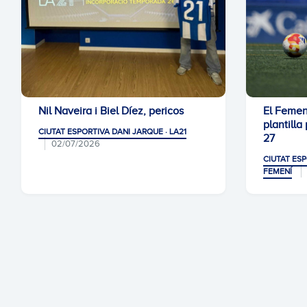
Nil Naveira i Biel Díez, pericos
El Femení
plantilla
CIUTAT ESPORTIVA DANI JARQUE · LA21
27
02/07/2026
CIUTAT ESP
FEMENÍ