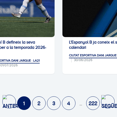
 B defineix la seva
L'Espanyol B ja coneix el 
 per a la temporada 2026-
calendari
CIUTAT ESPORTIVA DANI JARQUE 
30/06/2026
ORTIVA DANI JARQUE · LA21
01/07/2026
1
2
3
4
222