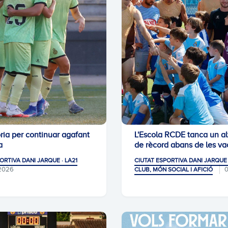
òria per continuar agafant
L'Escola RCDE tanca un alt
a
de rècord abans de les v
ORTIVA DANI JARQUE · LA21
CIUTAT ESPORTIVA DANI JARQUE 
2026
CLUB, MÓN SOCIAL I AFICIÓ