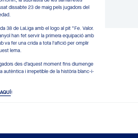
ssat dissabte 23 de maig pels jugadors del
iedad.
 38 de LaLiga amb el logo al pit “Fe. Valor.
nyol han fet servir la primera equipació amb
 va fer una crida a tota l'afició per omplir
quest lema.
s jugadors des d’aquest moment fins diumenge
utèntica i irrepetible de la història blanc-i-
AQUÍ
!