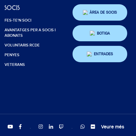
SOCIS
ÀREA DE SOCIS
FES-TE'N SOCI
AVANTATGES PER A SOCIS I
BOTIGA
ABONATS
VOLUNTARIS RCDE
ENTRADES
PENYES
VETERANS
Veure més
Twitter
Tiktok