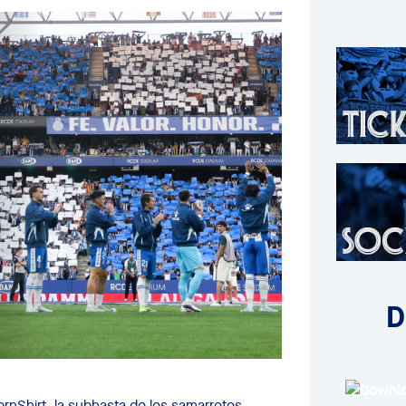
D
nShirt, la subhasta de les samarretes