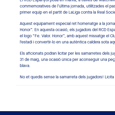
commemoratives de l’última jornada, utilitzades el pa
primer equip en el partit de LaLiga contra la Real Soc
Aquest equipament especial ret homenatge a la jornada
Honor”. En aquesta ocasió, els jugadors del RCD Espa
el logo “Fe. Valor. Honor”, amb aquest missatge el Club
l'estadi i convertir-lo en una autèntica caldera sota a
Els aficionats podran licitar per les samarretes del
31 de maig, una ocasió única per aconseguir una peça a
blava.
No et quedis sense la samarreta dels jugadors! Licita