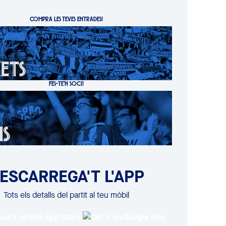
COMPRA LES TEVES ENTRADES!
FES-TE'N SOCI!
ESCARREGA'T L'APP
Tots els detalls del partit al teu mòbil