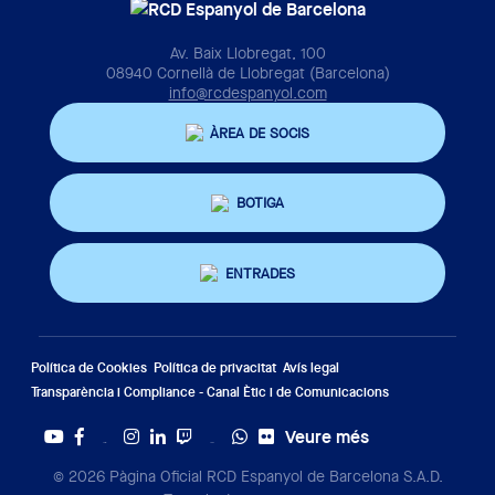
Av. Baix Llobregat, 100
08940 Cornellà de Llobregat (Barcelona)
info@rcdespanyol.com
ÀREA DE SOCIS
BOTIGA
ENTRADES
Política de Cookies
Política de privacitat
Avís legal
Transparència i Compliance - Canal Ètic i de Comunicacions
Veure més
Twitter
Tiktok
© 2026 Pàgina Oficial RCD Espanyol de Barcelona S.A.D.