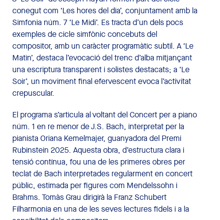
conegut com ‘Les hores del dia’, conjuntament amb la
Simfonia núm. 7 ‘Le Midi’. Es tracta d’un dels pocs
exemples de cicle simfònic concebuts del
compositor, amb un caràcter programàtic subtil. A ‘Le
Matin’, destaca l’evocació del trenc d’alba mitjançant
una escriptura transparent i solistes destacats; a ‘Le
Soir’, un moviment final efervescent evoca l’activitat
crepuscular.
El programa s’articula al voltant del Concert per a piano
núm. 1 en re menor de J.S. Bach, interpretat per la
pianista Oriana Kemelmajer, guanyadora del Premi
Rubinstein 2025. Aquesta obra, d’estructura clara i
tensió contínua, fou una de les primeres obres per
teclat de Bach interpretades regularment en concert
públic, estimada per figures com Mendelssohn i
Brahms. Tomàs Grau dirigirà la Franz Schubert
Filharmonia en una de les seves lectures fidels i a la