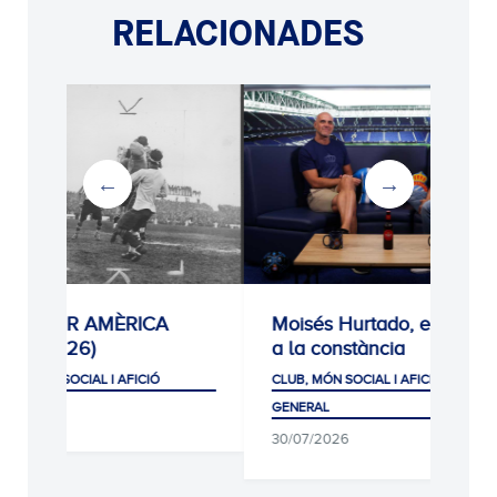
RELACIONADES
RICA
Moisés Hurtado, el premi
Homenat
a la constància
Jarque
ICIÓ
CLUB, MÓN SOCIAL I AFICIÓ
CLUB, MÓN S
GENERAL
05/08/202
30/07/2026