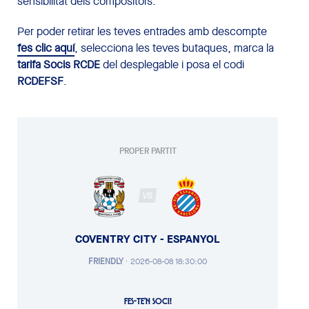
sensibilitat dels compositors.
Per poder retirar les teves entrades amb descompte
fes clic aquí
, selecciona les teves butaques, marca la
tarifa Socis RCDE
del desplegable i posa el codi
RCDEFSF
.
PROPER PARTIT
VS
COVENTRY CITY - ESPANYOL
FRIENDLY
·
2026-08-08 18:30:00
FES-TE'N SOCI!