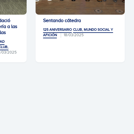
dació
Sentando cátedra
ría a las
125 ANIVERSARIO
CLUB, MUNDO SOCIAL Y
las
18/03/2025
AFICIÓN
DAD
CLUB,
/03/2025