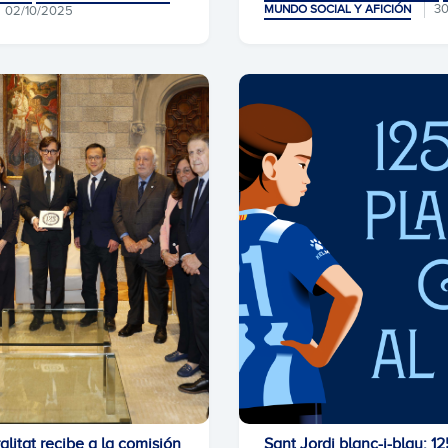
3
MUNDO SOCIAL Y AFICIÓN
02/10/2025
litat recibe a la comisión
Sant Jordi blanc-i-blau: 1