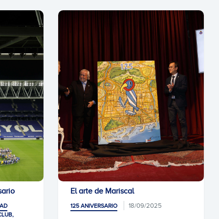
sario
El arte de Mariscal
18/09/2025
DAD
125 ANIVERSARIO
CLUB,