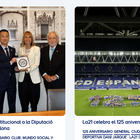
stitucional a la Diputació
La21 celebra el 125 aniver
lona
125 ANIVERSARIO
GENERAL
CIU
DEPORTIVA DANI JARQUE · LA21
SARIO
CLUB, MUNDO SOCIAL Y