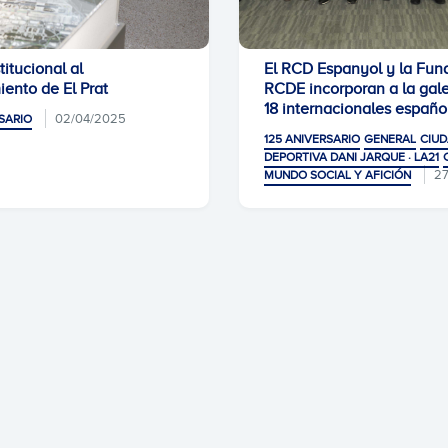
titucional al
El RCD Espanyol y la Fun
ento de El Prat
RCDE incorporan a la gale
18 internacionales españo
02/04/2025
SARIO
125 ANIVERSARIO
GENERAL
CIU
DEPORTIVA DANI JARQUE · LA21
27
MUNDO SOCIAL Y AFICIÓN