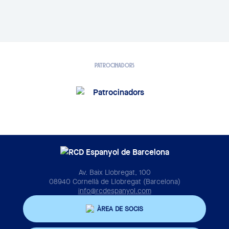
PATROCINADORS
Av. Baix Llobregat, 100
08940 Cornellà de Llobregat (Barcelona)
info@rcdespanyol.com
ÀREA DE SOCIS