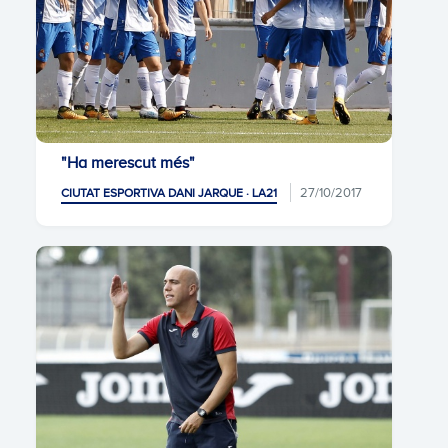
"Ha merescut més"
27/10/2017
CIUTAT ESPORTIVA DANI JARQUE · LA21