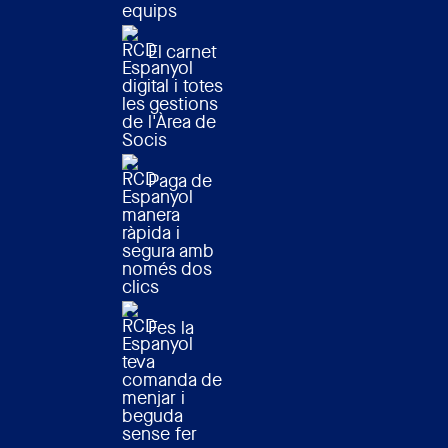
equips
El carnet
digital i totes
les gestions
de l'Àrea de
Socis
Paga de
manera
ràpida i
segura amb
només dos
clics
Fes la
teva
comanda de
menjar i
beguda
sense fer