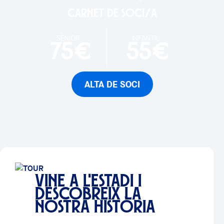
Carnet de soci/a
SÈNIOR
INFANTIL
75€
55€
ALTA DE SOCI
VINE A L'ESTADI I
DESCOBREIX LA
NOSTRA HISTÒRIA