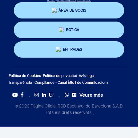
ÀREA DE SOCIS
BOTIGA
ENTRADES
Política de Cookies
Política de privacitat
Avís legal
Transparència i Compliance - Canal Ètic i de Comunicacions
Veure més
Twitter
Tiktok
© 2026 Pàgina Oficial RCD Espanyol de Barcelona S.A.D.
Tots els drets reservats.