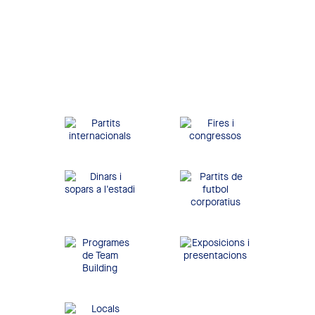
Barcelona. Disposa de
tots els serveis per oferir
una gran experiència a
qualsevol empresa i als
seus convidats.
Partits
Fires i congressos
internacionals
Dinars i sopars a
Partits de futbol
l'estadi
corporatius
Exposicions i
Programes de Team
presentacions
Building