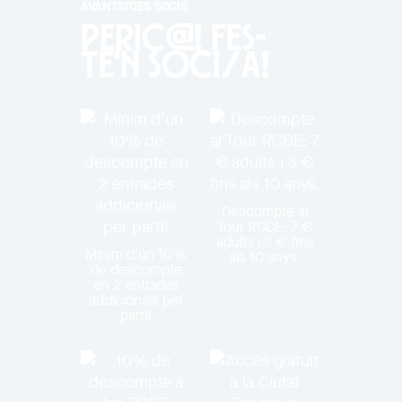
AVANTATGES SOCIS
PERIC@! Fes-
te'n soci/a!
Descompte al
Tour RCDE: 7 €
adults i 3 € fins
Mínim d'un 10%
als 10 anys.
de descompte
en 2 entrades
addicionals per
partit