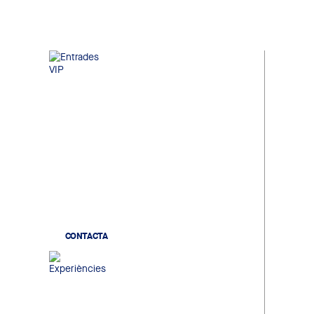
Entrades VIP
Localitats de gran confort a la
millor ubicació de l'estadi, en un
ambient exclusiu on compartir
futbol, negoci i networking
institucional.
CONTACTA
Experiències