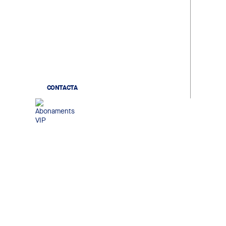
Gaudeix d'un record únic. Viu
l'escalfament dels jugadors, la
sortida des del túnel de vestidors
i coneix els teus ídols en acabar el
partit.
CONTACTA
Abonaments VIP
Gaudeix de seients exclusius,
accés a zones premium i serveis
personalitzats per viure una
experiència pensada per als
aficionats que busquen
exclusivitat i confort.