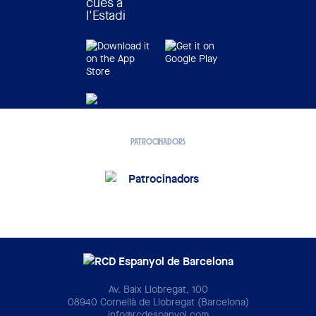
cues a
l'Estadi
PATROCINADORS
Av. Baix Llobregat, 100
08940 Cornellà de Llobregat (Barcelona)
info@rcdespanyol.com