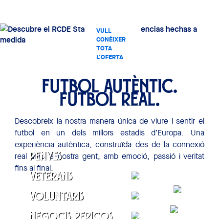
VULL
CONÈIXER
TOTA
L'OFERTA
COMERCIAL
DE L'RCDE
STADIUM
FUTBOL AUTÈNTIC.
FUTBOL REAL.
Descobreix la nostra manera única de viure i sentir el
futbol en un dels millors estadis d’Europa. Una
experiència autèntica, construïda des de la connexió
real amb la nostra gent, amb emoció, passió i veritat
Penyes
fins al final.
CONTACTAR
Veterans
CONTACTAR
Voluntaris
CONTACTAR
Negocis Pericos