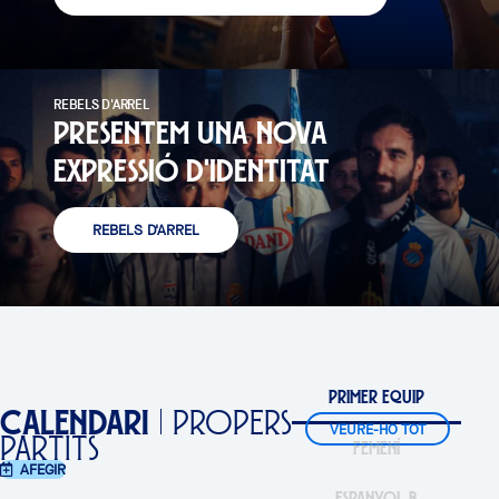
REBELS D'ARREL
PRESENTEM UNA NOVA
EXPRESSIÓ D'IDENTITAT
REBELS D'ARREL
PRIMER EQUIP
CALENDARI
PROPERS
←
VEURE-HO TOT
PARTITS
FEMENÍ
→
AFEGIR
ESPANYOL B