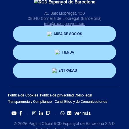
Av. Baix Llobregat, 100
08940 Cornellà de Llobregat (Barcelona)
info@rcdespanyol.com
ÁREA DE SOCIOS
TIENDA
ENTRADAS
Política de Cookies
Política de privacidad
Aviso legal
Transparencia y Compliance - Canal Ético y de Comunicaciones
Ver más
Twitter
Tiktok
© 2026 Página Oficial RCD Espanyol de Barcelona S.A.D.