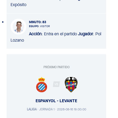
Expósito
MINUTO
: 83
EQUIPO
: VISITOR
Acción
: Entra en el partido
Jugador
: Pol
Lozano
PRÓXIMO PARTIDO
VS
ESPANYOL - LEVANTE
LALIGA
·
JORNADA 1 ·
2026-08-16 19:00:00