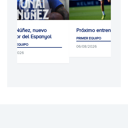
evo
Próximo entrenamiento
Kike Ga
panyol
éxito
PRIMER EQUIPO
PRIMER EQ
06/08/2026
05/08/20