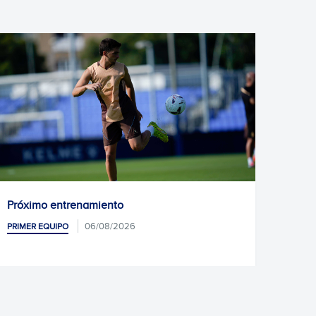
róximo entrenamiento
Kike Gar
06/08/2026
RIMER EQUIPO
PRIMER EQ