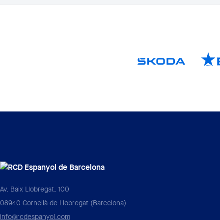
Av. Baix Llobregat, 100
08940 Cornellà de Llobregat (Barcelona)
info@rcdespanyol.com