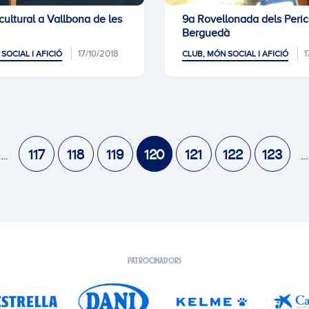
ultural a Vallbona de les
9a Rovellonada dels Peric
Berguedà
17/10/2018
1
SOCIAL I AFICIÓ
CLUB, MÓN SOCIAL I AFICIÓ
117
118
119
120
121
122
123
PATROCINADORS