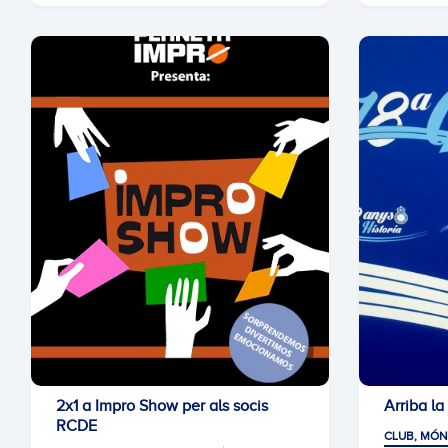
2x1 a Impro Show per als socis
Arriba l
RCDE
CLUB, MÓN 