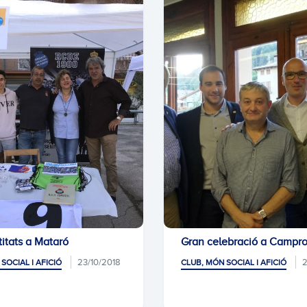
titats a Mataró
Gran celebració a Campr
23/10/2018
2
SOCIAL I AFICIÓ
CLUB, MÓN SOCIAL I AFICIÓ