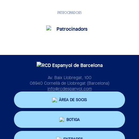
PATROCINADORS
Av. Baix Llobregat, 100
08940 Cornellà de Llobregat (Barcelona)
info@rcdespanyol.com
ÀREA DE SOCIS
BOTIGA