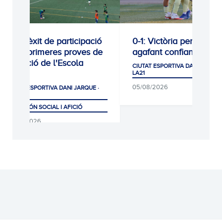
t de participació
0-1: Victòria per continuar
rimeres proves de
agafant confiança
 de l'Escola
CIUTAT ESPORTIVA DANI JARQUE ·
LA21
05/08/2026
ORTIVA DANI JARQUE ·
SOCIAL I AFICIÓ
6