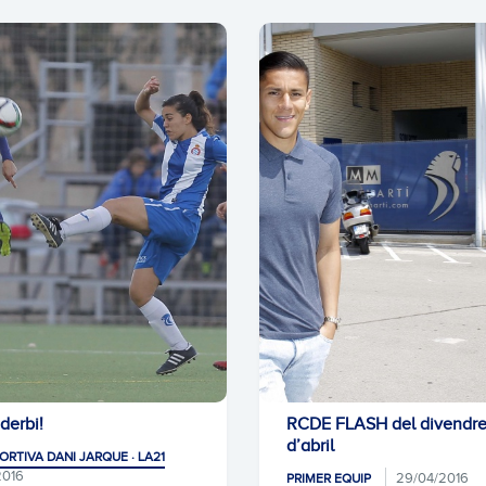
 derbi!
RCDE FLASH del divendre
d’abril
ORTIVA DANI JARQUE · LA21
2016
29/04/2016
PRIMER EQUIP