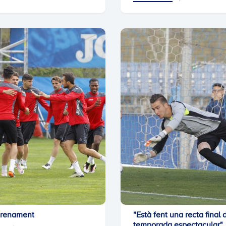
trenament
"Està fent una recta final 
temporada espectacular"