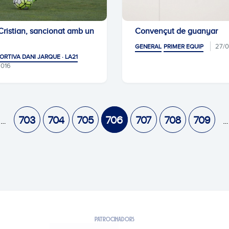
Cristian, sancionat amb un
Convençut de guanyar
27/0
GENERAL
PRIMER EQUIP
ORTIVA DANI JARQUE · LA21
2016
703
704
705
706
707
708
709
PATROCINADORS