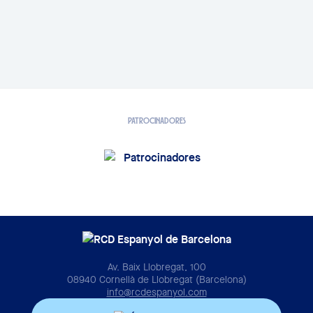
PATROCINADORES
Av. Baix Llobregat, 100
08940 Cornellà de Llobregat (Barcelona)
info@rcdespanyol.com