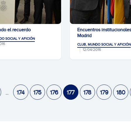
ndo el recuerdo
Encuentros institucionale
Madrid
DO SOCIAL Y AFICIÓN
016
CLUB, MUNDO SOCIAL Y AFICIÓN
12/04/2016
174
175
176
177
178
179
180