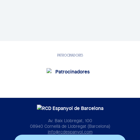
PATROCINADORES
Av. Baix Llobregat, 100
08940 Cornellà de Llobregat (Barcelona)
info@rcdespanyol.com