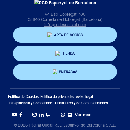
Av. Baix Llobregat, 100
08940 Cornellà de Llobregat (Barcelona)
info@rcdespanyol.com
ÁREA DE SOCIOS
TIENDA
ENTRADAS
Política de Cookies
Política de privacidad
Aviso legal
Transparencia y Compliance - Canal Ético y de Comunicaciones
Ver más
Twitter
Tiktok
© 2026 Página Oficial RCD Espanyol de Barcelona S.A.D.