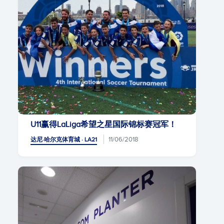
U11赢得LaLiga希望之星国际锦标赛冠军！
11/06/2018
达尼·哈尔克体育城 · LA21