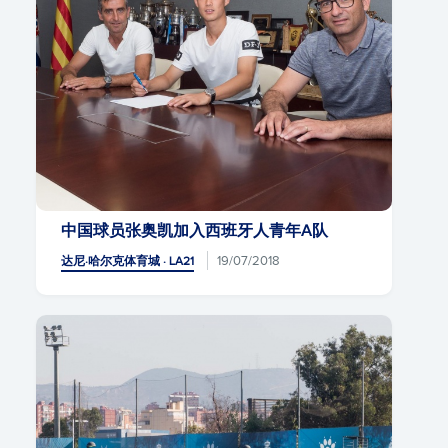
中国球员张奥凯加入西班牙人青年A队
19/07/2018
达尼·哈尔克体育城 · LA21