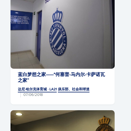
蓝白梦想之家——“何塞普-马内尔-卡萨诺瓦
之家”
达尼·哈尔克体育城 · LA21
俱乐部、社会和球迷
07/06/2018