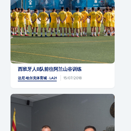
西班牙人B队前往阿兰山谷训练
15/07/2018
达尼·哈尔克体育城 · LA21