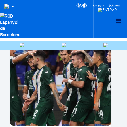
达尼·哈尔克体育城 · LA21