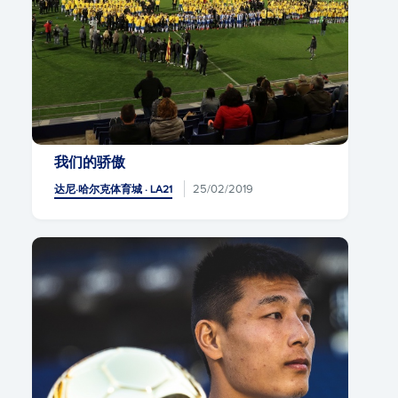
我们的骄傲
25/02/2019
达尼·哈尔克体育城 · LA21