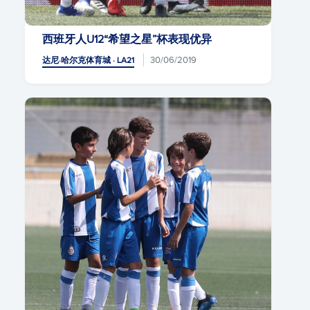
西班牙人U12“希望之星”杯表现优异
30/06/2019
达尼·哈尔克体育城 · LA21