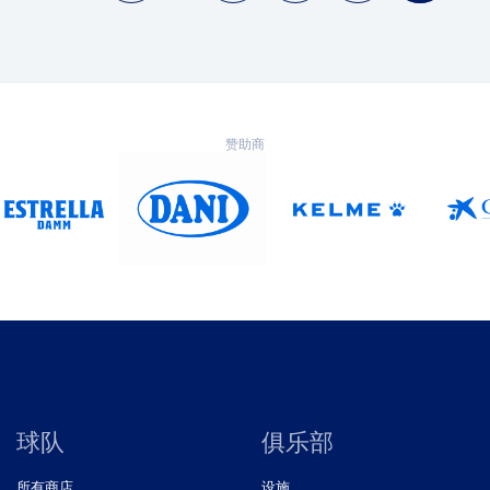
赞助商
球队
俱乐部
所有商店
设施