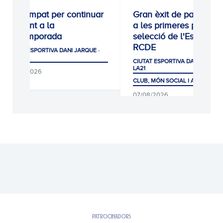
0-0: Empat per continuar
Gran èxit de participac
creixent a la
a les primeres proves 
pretemporada
selecció de l'Escola
RCDE
CIUTAT ESPORTIVA DANI JARQUE ·
LA21
CIUTAT ESPORTIVA DANI JARQUE
LA21
08/08/2026
CLUB, MÓN SOCIAL I AFICIÓ
07/08/2026
PATROCINADORS