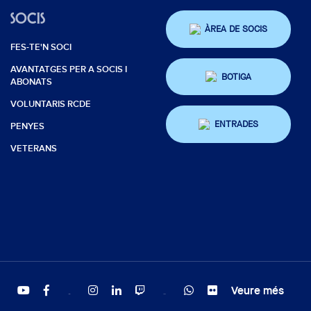
SOCIS
ÀREA DE SOCIS
FES-TE'N SOCI
AVANTATGES PER A SOCIS I
BOTIGA
ABONATS
VOLUNTARIS RCDE
ENTRADES
PENYES
VETERANS
Veure més
Twitter
Tiktok