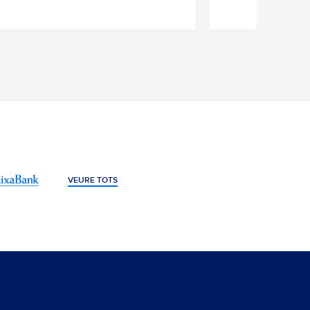
CIUTAT
I AFICI
VEURE TOTS