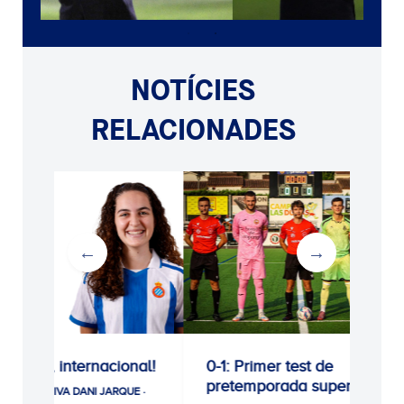
NOTÍCIES
RELACIONADES
nal!
0-1: Primer test de
0-1: Victòria 
pretemporada superat
agafant conf
UE ·