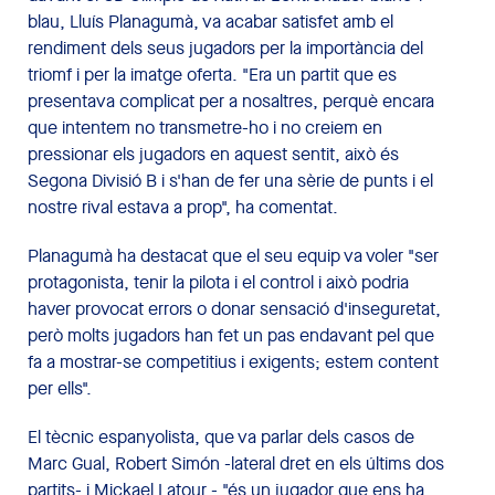
blau, Lluís Planagumà, va acabar satisfet amb el
rendiment dels seus jugadors per la importància del
triomf i per la imatge oferta. "Era un partit que es
presentava complicat per a nosaltres, perquè encara
que intentem no transmetre-ho i no creiem en
pressionar els jugadors en aquest sentit, això és
Segona Divisió B i s'han de fer una sèrie de punts i el
nostre rival estava a prop", ha comentat.
Planagumà ha destacat que el seu equip va voler "ser
protagonista, tenir la pilota i el control i això podria
haver provocat errors o donar sensació d'inseguretat,
però molts jugadors han fet un pas endavant pel que
fa a mostrar-se competitius i exigents; estem content
per ells".
El tècnic espanyolista, que va parlar dels casos de
Marc Gual, Robert Simón -lateral dret en els últims dos
partits- i Mickael Latour - "és un jugador que ens ha