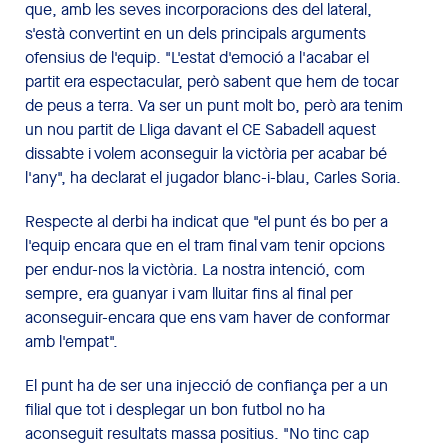
que, amb les seves incorporacions des del lateral,
s'està convertint en un dels principals arguments
ofensius de l'equip. "L'estat d'emoció a l'acabar el
partit era espectacular, però sabent que hem de tocar
de peus a terra. Va ser un punt molt bo, però ara tenim
un nou partit de Lliga davant el CE Sabadell aquest
dissabte i volem aconseguir la victòria per acabar bé
l'any", ha declarat el jugador blanc-i-blau, Carles Soria.
Respecte al derbi ha indicat que "el punt és bo per a
l'equip encara que en el tram final vam tenir opcions
per endur-nos la victòria. La nostra intenció, com
sempre, era guanyar i vam lluitar fins al final per
aconseguir-encara que ens vam haver de conformar
amb l'empat".
El punt ha de ser una injecció de confiança per a un
filial que tot i desplegar un bon futbol no ha
aconseguit resultats massa positius. "No tinc cap