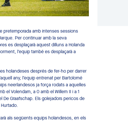
 de pretemporada amb intenses sessions
i Jarque. Per continuar amb la seva
lores es desplaçarà aquest dilluns a Holanda
riorment, l’equip també es desplaçarà a
erres holandeses després de fer-ho per darrer
’aquell any, l’equip entrenat per Bartolomé
uips neerlandesos ja força rodats a aquelles
b el Volendam, a 0 amb el Willem II i a 1
el De Graafschap. Els golejadors pericos de
s Hurtado.
tarà als següents equips holandesos, en els