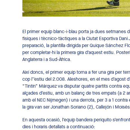
El primer equip blanc-i-blau porta ja dues setmanes
físiques i tècnico-tàctiques a la Ciutat Esportiva Dan
preparació, la plantilla dirigida per Quique Sánchez F
per completar-hi la primera gira d’aquest estiu. Poste
Anglaterra i a Sud-Àfrica.
Així doncs, el primer equip torna a fer una gira per t
cop l’’estiu del 2.008. Aleshores, en el mes d’agost d
“Tintín” Márquez va disputar quatre partits contra eq
alçades d’estiu, amb un balanç de tres empats (a 2 am
amb el NEC Nijmegen) i una derrota, per 3 a 1 contra 
la gira van ser Jonathan Soriano (2), Callejón i Moisé
En aquesta ocasió, l’equip bandera periquito s’enfron
dies i horaris detallats a continuació: