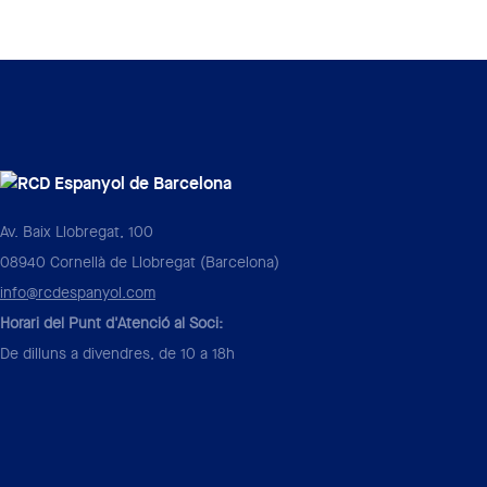
Av. Baix Llobregat, 100
08940 Cornellà de Llobregat (Barcelona)
info@rcdespanyol.com
Horari del Punt d'Atenció al Soci:
De dilluns a divendres, de 10 a 18h