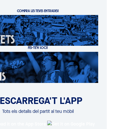
COMPRA LES TEVES ENTRADES!
FES-TE'N SOCI!
ESCARREGA'T L'APP
Tots els detalls del partit al teu mòbil