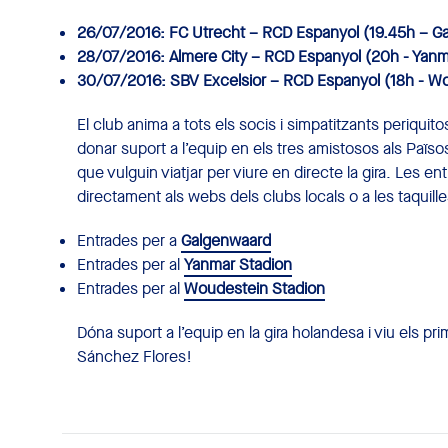
26/07/2016: FC Utrecht – RCD Espanyol (19.45h – G
28/07/2016: Almere City – RCD Espanyol (20h - Yanm
30/07/2016: SBV Excelsior – RCD Espanyol (18h - W
El club anima a tots els socis i simpatitzants periquit
donar suport a l’equip en els tres amistosos als Païso
que vulguin viatjar per viure en directe la gira. Les e
directament als webs dels clubs locals o a les taquill
Entrades per a
Galgenwaard
Entrades per al
Yanmar Stadion
Entrades per al
Woudestein Stadion
Dóna suport a l’equip en la gira holandesa i viu els p
Sánchez Flores!