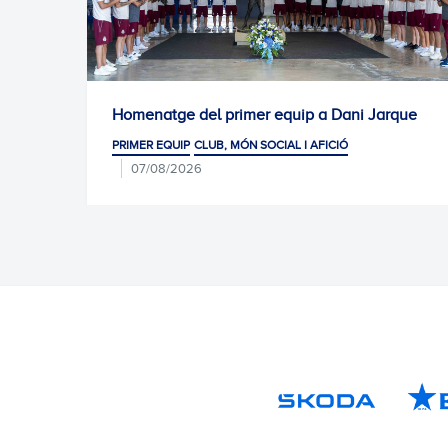
el primer equip a Dani Jarque
Convocatòria per al
Arena
CLUB, MÓN SOCIAL I AFICIÓ
07/08
PRIMER EQUIP
6