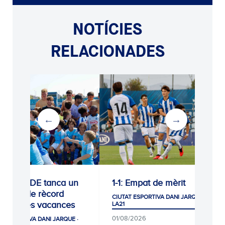
NOTÍCIES
RELACIONADES
nca un
1-1: Empat de mèrit
0-0: Empa
ord
creixent a
CIUTAT ESPORTIVA DANI JARQUE ·
ances
pretempo
LA21
01/08/2026
JARQUE ·
CIUTAT ESPOR