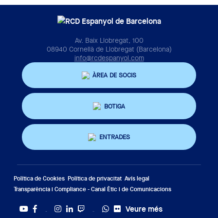
Av. Baix Llobregat, 100
08940 Cornellà de Llobregat (Barcelona)
info@rcdespanyol.com
ÀREA DE SOCIS
BOTIGA
ENTRADES
Política de Cookies
Política de privacitat
Avís legal
Transparència i Compliance - Canal Ètic i de Comunicacions
Veure més
Twitter
Tiktok