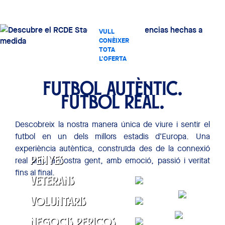
VULL
CONÈIXER
TOTA
L'OFERTA
COMERCIAL
DE L'RCDE
STADIUM
FUTBOL AUTÈNTIC.
FUTBOL REAL.
Descobreix la nostra manera única de viure i sentir el
futbol en un dels millors estadis d’Europa. Una
experiència autèntica, construïda des de la connexió
real amb la nostra gent, amb emoció, passió i veritat
Penyes
fins al final.
CONTACTAR
Veterans
CONTACTAR
Voluntaris
CONTACTAR
Negocis Pericos