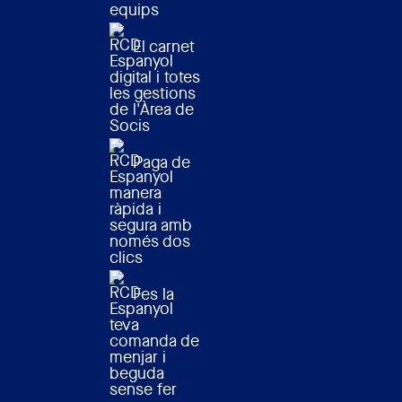
equips
El carnet
digital i totes
les gestions
de l'Àrea de
Socis
Paga de
manera
ràpida i
segura amb
només dos
clics
Fes la
teva
comanda de
menjar i
beguda
sense fer