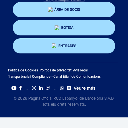
ÀREA DE SOCIS
BOTIGA
ENTRADES
Política de Cookies
Política de privacitat
Avís legal
Transparència i Compliance - Canal Ètic i de Comunicacions
Veure més
Twitter
Tiktok
© 2026 Pàgina Oficial RCD Espanyol de Barcelona S.A.D.
Tots els drets reservats.