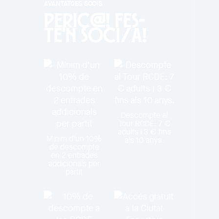
AVANTATGES SOCIS
PERIC@! Fes-
te'n soci/a!
Descompte al
Tour RCDE: 7 €
adults i 3 € fins
Mínim d'un 10%
als 10 anys.
de descompte
en 2 entrades
addicionals per
partit