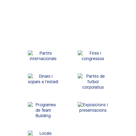
Barcelona. Disposa de
tots els serveis per oferir
una gran experiència a
qualsevol empresa i als
seus convidats.
Partits
Fires i congressos
internacionals
Dinars i sopars a
Partits de futbol
l'estadi
corporatius
Exposicions i
Programes de Team
presentacions
Building