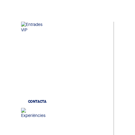
Entrades VIP
Localitats de gran confort a la
millor ubicació de l'estadi, en un
ambient exclusiu on compartir
futbol, negoci i networking
institucional.
CONTACTA
Experiències