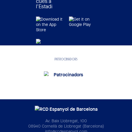
cues a
l'Estadi
PATROCINADORS
Av. Baix Llobregat, 100
08940 Cornellà de Llobregat (Barcelona)
info@rcdespanyol.com