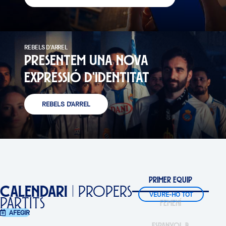
REBELS D'ARREL
PRESENTEM UNA NOVA
EXPRESSIÓ D'IDENTITAT
REBELS D'ARREL
PRIMER EQUIP
CALENDARI
PROPERS
←
VEURE-HO TOT
PARTITS
FEMENÍ
→
AFEGIR
ESPANYOL B