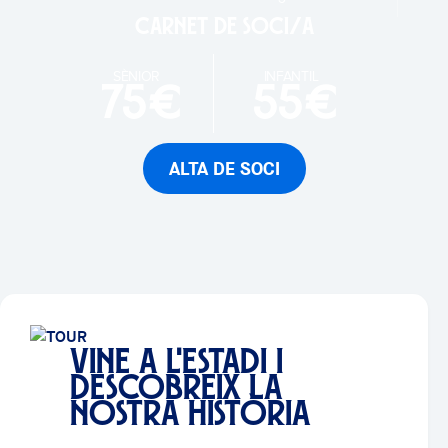
Carnet de soci/a
SÈNIOR
INFANTIL
75€
55€
ALTA DE SOCI
VINE A L'ESTADI I
DESCOBREIX LA
NOSTRA HISTÒRIA