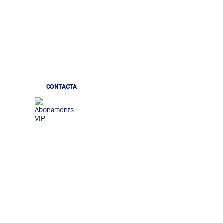
Gaudeix d'un record únic. Viu
l'escalfament dels jugadors, la
sortida des del túnel de vestidors
i coneix els teus ídols en acabar el
partit.
CONTACTA
Abonaments VIP
Gaudeix de seients exclusius,
accés a zones premium i serveis
personalitzats per viure una
experiència pensada per als
aficionats que busquen
exclusivitat i confort.