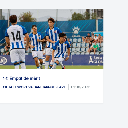
1-1: Empat de mèrit
Ona A
01/08/2026
CIUTAT ESPORTIVA DANI JARQUE · LA21
CIUTAT