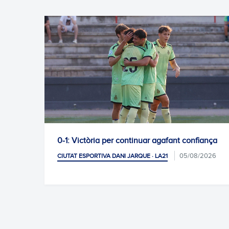
t
0-1: Victòria per continuar agafant confiança
2026
05/08/2026
CIUTAT ESPORTIVA DANI JARQUE · LA21