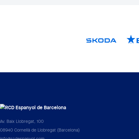
Av. Baix Llobregat, 100
08940 Cornellà de Llobregat (Barcelona)
info@rcdespanyol.com