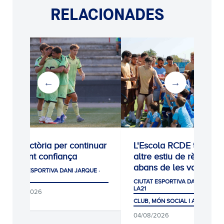
RELACIONADES
0-1: Victòria per continuar
L'Escola RCDE tanca u
agafant confiança
altre estiu de rècord
abans de les vacances
CIUTAT ESPORTIVA DANI JARQUE ·
LA21
CIUTAT ESPORTIVA DANI JARQUE
LA21
05/08/2026
CLUB, MÓN SOCIAL I AFICIÓ
04/08/2026