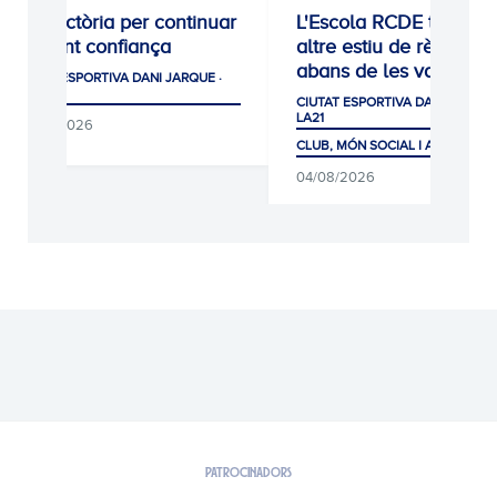
0-1: Victòria per continuar
L'Escola RCDE tanca u
agafant confiança
altre estiu de rècord
abans de les vacances
CIUTAT ESPORTIVA DANI JARQUE ·
LA21
CIUTAT ESPORTIVA DANI JARQUE
LA21
05/08/2026
CLUB, MÓN SOCIAL I AFICIÓ
04/08/2026
PATROCINADORS