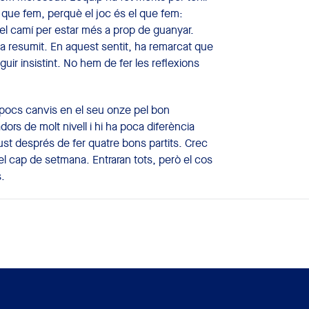
l que fem, perquè el joc és el que fem:
 el camí per estar més a prop de guanyar.
a resumit. En aquest sentit, ha remarcat que
guir insistint. No hem de fer les reflexions
 pocs canvis en el seu onze pel bon
ors de molt nivell i hi ha poca diferència
njust després de fer quatre bons partits. Crec
el cap de setmana. Entraran tots, però el cos
.