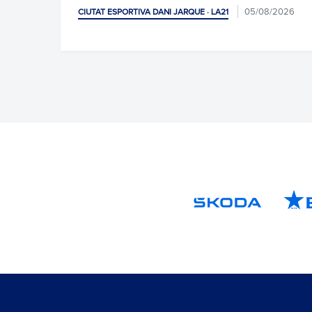
abans de les vac
05/08/2026
RTIVA DANI JARQUE · LA21
CIUTAT ESPORTIVA DAN
04/08/20
I AFICIÓ