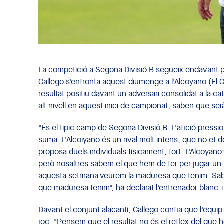
La competició a Segona Divisió B segueix endavant per
Gallego s'enfronta aquest diumenge a l'Alcoyano (El Co
resultat positiu davant un adversari consolidat a la ca
alt nivell en aquest inici de campionat, saben que se
"És el típic camp de Segona Divisió B. L'afició pression
suma. L'Alcoiyano és un rival molt intens, que no et dei
proposa duels individuals físicament, fort. L'Alcoyano 
però nosaltres sabem el que hem de fer per jugar un bo
aquesta setmana veurem la maduresa que tenim. Sab
que maduresa tenim", ha declarat l'entrenador blanc-i
Davant el conjunt alacantí, Gallego confia que l'equip
joc. "Pensem que el resultat no és el reflex del que h