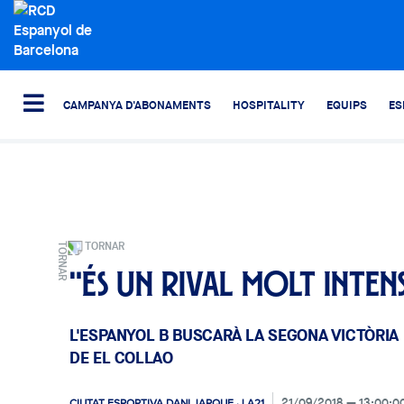
CAMPANYA D'ABONAMENTS
HOSPITALITY
EQUIPS
ES
TORNAR
"És un rival molt inten
L'ESPANYOL B BUSCARÀ LA SEGONA VICTÒRIA
DE EL COLLAO
21/09/2018
13:00:0
CIUTAT ESPORTIVA DANI JARQUE · LA21