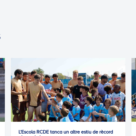
S
ca un altre estiu de rècord
1-1: Empat de mèrit