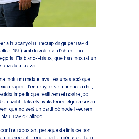
 a l'Espanyol B. L'equip dirigit per David
llao, 18h) amb la voluntat d'obtenir un
tegoria. Els blanc-i-blaus, que han mostrat un
rà una dura prova.
a molt i intimida el rival: és una afició que
xa respirar: t'estreny, et ve a buscar a dalt,
voldrà impedir que realitzem el nostre joc,
n partit. Tots els rivals tenen alguna cosa i
em que no serà un partit còmode i veurem
-blau, David Gallego.
 continuï apostant per aquesta línia de bon
em merescut. L'equip ha fet mèrits per tenir