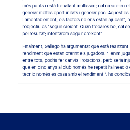
més punts i està treballant moltíssim; cal creure en e
generar moltes oportunitats i generar poc. Aquest és
Lamentablement, els factors no ens estan ajudant", h
l'objectiu és "seguir creient. Quan treballes bé, cal se
pel resultat; intentarem seguir creixent".
Finalment, Gallego ha argumentat que està realitzant
rendiment que estan oferint els jugadors. "Tenim jugad
entre tots; podria fer canvis i rotacions, però seria i
que en cinc anys al club només he repetit l'alineació 
tècnic només es casa amb el rendiment ", ha conclòs