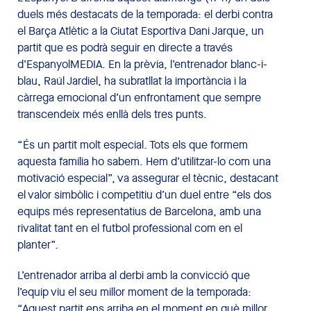
duels més destacats de la temporada: el derbi contra
el Barça Atlètic a la Ciutat Esportiva Dani Jarque, un
partit que es podrà seguir en directe a través
d’EspanyolMEDIA. En la prèvia, l’entrenador blanc-i-
blau, Raúl Jardiel, ha subratllat la importància i la
càrrega emocional d’un enfrontament que sempre
transcendeix més enllà dels tres punts.
“És un partit molt especial. Tots els que formem
aquesta família ho sabem. Hem d’utilitzar-lo com una
motivació especial”, va assegurar el tècnic, destacant
el valor simbòlic i competitiu d’un duel entre “els dos
equips més representatius de Barcelona, amb una
rivalitat tant en el futbol professional com en el
planter”.
L’entrenador arriba al derbi amb la convicció que
l’equip viu el seu millor moment de la temporada:
“Aquest partit ens arriba en el moment en què millor