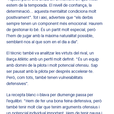
estem de la temporada. El nivell de confiança, la
determinació... aquesta mentalitat condiciona molt
positivament”. Tot i així, adverteix que “els derbis
sempre tenen un component més emocional. Haurem
de gestionar-lo bé. És un partit molt especial, però
l’hem de jugar amb la màxima naturalitat possible,
semblant-nos al que som en el dia a dia”.
El tècnic també va analitzar les virtuts del rival, un
Barça Atlètic amb un perfil molt definit: “És un equip
amb domini de la pilota i molt potencial ofensiu. Sap
ser pausat amb la pilota per després accelerar-te.
Però, com tots, també tenen vulnerabilitats
defensives”.
La recepta blanc-i-blava per diumenge passa per
l’equilibri: “Hem de fer una bona feina defensiva, però
també tenir molt clar que tenim arguments ofensius i
un potencial individual important. Hem de tenir pausa i