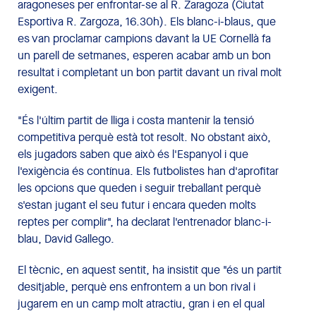
aragoneses per enfrontar-se al R. Zaragoza (Ciutat
Esportiva R. Zargoza, 16.30h). Els blanc-i-blaus, que
es van proclamar campions davant la UE Cornellà fa
un parell de setmanes, esperen acabar amb un bon
resultat i completant un bon partit davant un rival molt
exigent.
"És l'últim partit de lliga i costa mantenir la tensió
competitiva perquè està tot resolt. No obstant això,
els jugadors saben que això és l'Espanyol i que
l'exigència és contínua. Els futbolistes han d'aprofitar
les opcions que queden i seguir treballant perquè
s'estan jugant el seu futur i encara queden molts
reptes per complir", ha declarat l'entrenador blanc-i-
blau, David Gallego.
El tècnic, en aquest sentit, ha insistit que "és un partit
desitjable, perquè ens enfrontem a un bon rival i
jugarem en un camp molt atractiu, gran i en el qual