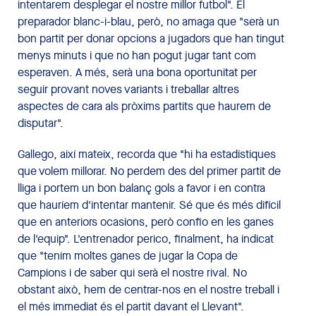
intentarem desplegar el nostre millor futbol". El
preparador blanc-i-blau, però, no amaga que "serà un
bon partit per donar opcions a jugadors que han tingut
menys minuts i que no han pogut jugar tant com
esperaven. A més, serà una bona oportunitat per
seguir provant noves variants i treballar altres
aspectes de cara als pròxims partits que haurem de
disputar".
Gallego, així mateix, recorda que "hi ha estadístiques
que volem millorar. No perdem des del primer partit de
lliga i portem un bon balanç gols a favor i en contra
que hauríem d'intentar mantenir. Sé que és més difícil
que en anteriors ocasions, però confio en les ganes
de l'equip". L'entrenador perico, finalment, ha indicat
que "tenim moltes ganes de jugar la Copa de
Campions i de saber qui serà el nostre rival. No
obstant això, hem de centrar-nos en el nostre treball i
el més immediat és el partit davant el Llevant".