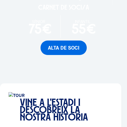
Carnet de soci/a
SÈNIOR
INFANTIL
75€
55€
ALTA DE SOCI
VINE A L'ESTADI I
DESCOBREIX LA
NOSTRA HISTÒRIA