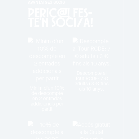
AVANTATGES SOCIS
PERIC@! Fes-
te'n soci/a!
Descompte al
Tour RCDE: 7 €
adults i 3 € fins
Mínim d'un 10%
als 10 anys.
de descompte
en 2 entrades
addicionals per
partit