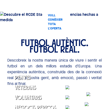
VULL
CONÈIXER
TOTA
L'OFERTA
COMERCIAL
DE L'RCDE
STADIUM
FUTBOL AUTÈNTIC.
FUTBOL REAL.
Descobreix la nostra manera única de viure i sentir el
futbol en un dels millors estadis d’Europa. Una
experiència autèntica, construïda des de la connexió
real amb la nostra gent, amb emoció, passió i veritat
Penyes
fins al final.
CONTACTAR
Veterans
CONTACTAR
Voluntaris
CONTACTAR
Negocis Pericos