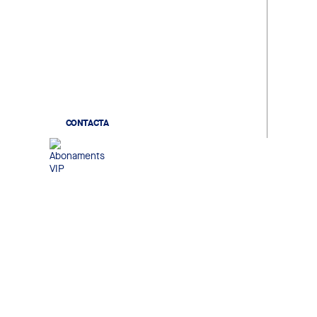
Gaudeix d'un record únic. Viu
l'escalfament dels jugadors, la
sortida des del túnel de vestidors
i coneix els teus ídols en acabar el
partit.
CONTACTA
Abonaments VIP
Gaudeix de seients exclusius,
accés a zones premium i serveis
personalitzats per viure una
experiència pensada per als
aficionats que busquen
exclusivitat i confort.