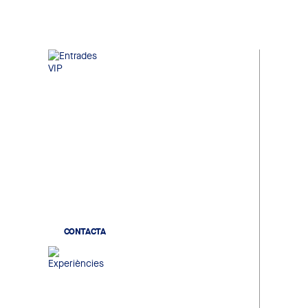
Entrades VIP
Localitats de gran confort a la
millor ubicació de l'estadi, en un
ambient exclusiu on compartir
futbol, negoci i networking
institucional.
CONTACTA
Experiències