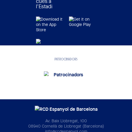
cues a
l'Estadi
PATROCINADORS
Av. Baix Llobregat, 100
08940 Cornellà de Llobregat (Barcelona)
info@rcdespanyol.com