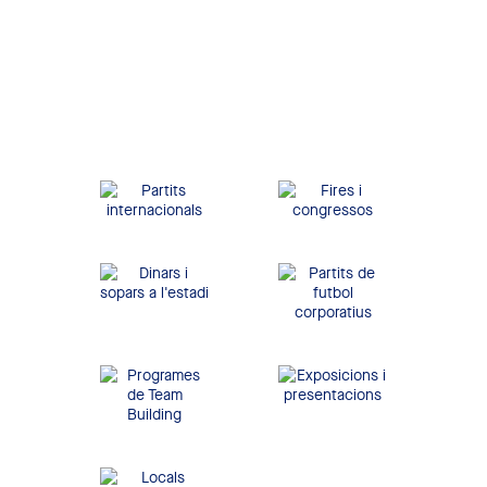
Barcelona. Disposa de
tots els serveis per oferir
una gran experiència a
qualsevol empresa i als
seus convidats.
Partits
Fires i congressos
internacionals
Dinars i sopars a
Partits de futbol
l'estadi
corporatius
Exposicions i
Programes de Team
presentacions
Building