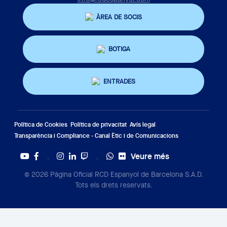
ÀREA DE SOCIS
BOTIGA
ENTRADES
Política de Cookies
Política de privacitat
Avís legal
Transparència i Compliance - Canal Ètic i de Comunicacions
Veure més
Twitter
Tiktok
© 2026 Pàgina Oficial RCD Espanyol de Barcelona S.A.D.
Tots els drets reservats.