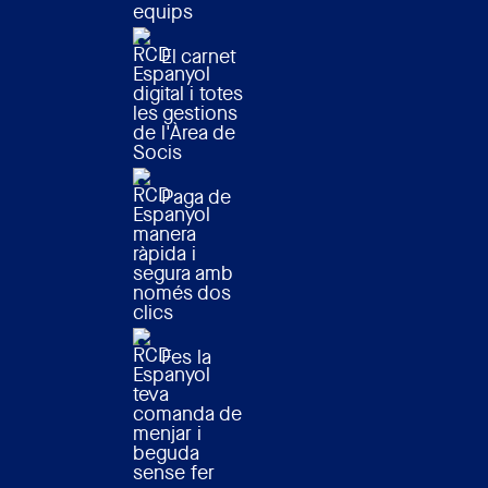
equips
El carnet
digital i totes
les gestions
de l'Àrea de
Socis
Paga de
manera
ràpida i
segura amb
només dos
clics
Fes la
teva
comanda de
menjar i
beguda
sense fer