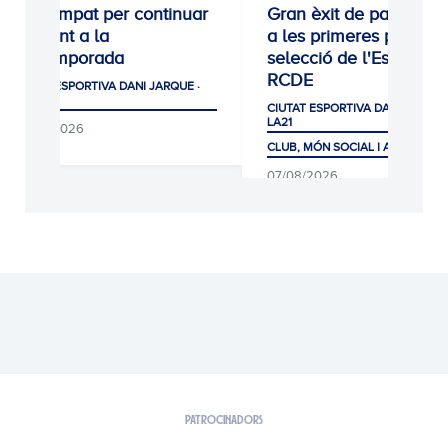
0: Empat per continuar
Gran èxit de participació
eixent a la
a les primeres proves de
etemporada
selecció de l'Escola
RCDE
TAT ESPORTIVA DANI JARQUE ·
1
CIUTAT ESPORTIVA DANI JARQUE ·
LA21
/08/2026
CLUB, MÓN SOCIAL I AFICIÓ
07/08/2026
PATROCINADORS