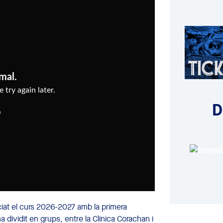
D
ciat el curs 2026-2027 amb la primera
a dividit en grups, entre la Clínica Corachan i