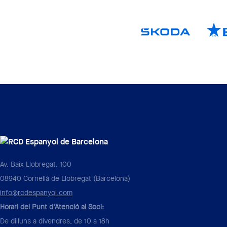
Av. Baix Llobregat, 100
08940 Cornellà de Llobregat (Barcelona)
info@rcdespanyol.com
Horari del Punt d'Atenció al Soci:
De dilluns a divendres, de 10 a 18h