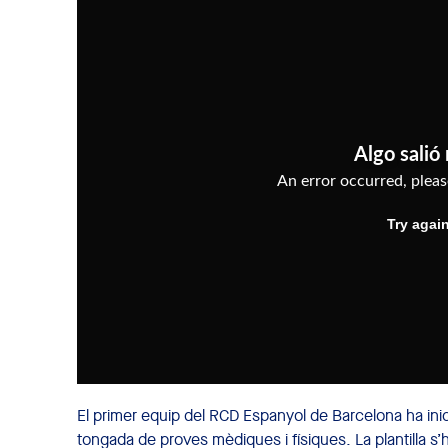
El primer equip del RCD Espanyol de Barcelona ha ini
tongada de proves mèdiques i físiques. La plantilla s’h