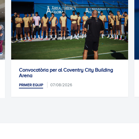
òria per al Coventry City Building
Entrenament pr
0
PRIMER EQUIP
07/08/2026
QUIP