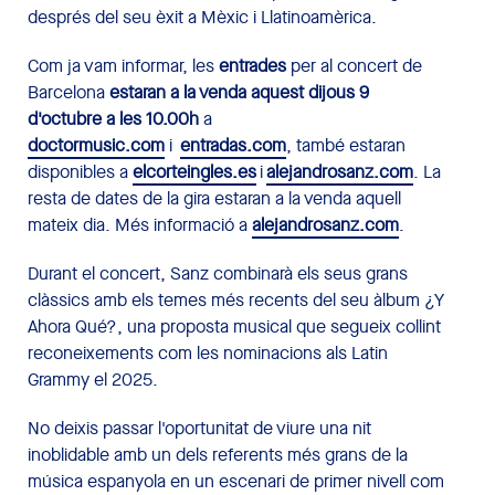
després del seu èxit a Mèxic i Llatinoamèrica.
Com ja vam informar, les
entrades
per al concert de
Barcelona
estaran a la venda aquest dijous 9
d'octubre a les 10.00h
a
doctormusic.com
i
entradas.com
, també estaran
disponibles a
elcorteingles.es
i
alejandrosanz.com
. La
resta de dates de la gira estaran a la venda aquell
mateix dia. Més informació a
alejandrosanz.com
.
Durant el concert, Sanz combinarà els seus grans
clàssics amb els temes més recents del seu àlbum ¿Y
Ahora Qué?, una proposta musical que segueix collint
reconeixements com les nominacions als Latin
Grammy el 2025.
No deixis passar l'oportunitat de viure una nit
inoblidable amb un dels referents més grans de la
música espanyola en un escenari de primer nivell com