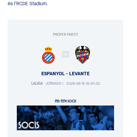
és l’RCDE Stadium.
PROPER PARTIT
VS
ESPANYOL - LEVANTE
LALIGA
·
JORNADA 1 ·
2026-08-16 19:00:00
FES-TE'N SOCI!