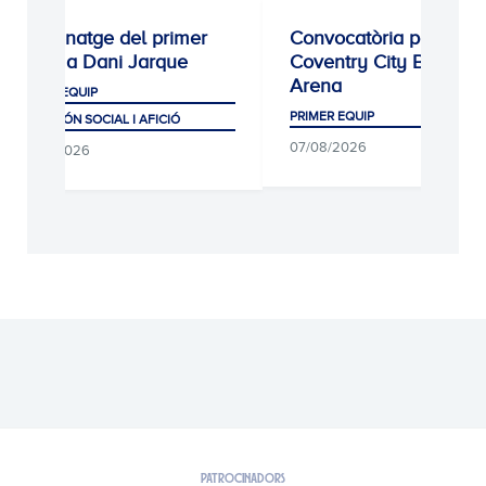
enatge del primer
Convocatòria per al
ip a Dani Jarque
Coventry City Building
Arena
ER EQUIP
PRIMER EQUIP
 MÓN SOCIAL I AFICIÓ
07/08/2026
8/2026
PATROCINADORS