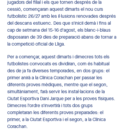
jugadors del filial i els que tornen després de la
cessió, començaran aquest dimarts el nou curs
futbolístic 26/27 amb les il·lusions renovades després
del descans estiuenc. Des que s'iniciï demà i fins al
cap de setmana del 15-16 d'agost, els blanc-i-blaus
disposaran de 39 dies de preparació abans de tornar a
la competició oficial de Lliga.
Per a començar, aquest dimarts i dimecres tots els
futbolistes convocats es dividiran, com és habitual
des de ja fa diverses temporades, en dos grups: el
primer anirà a la Clínica Corachan per passar les
diferents proves mèdiques, mentre que el segon,
simultàniament, farà servir les instal·lacions de la
Ciutat Esportiva Dani Jarque per a les proves físiques.
Dimecres l'ordre s'invertirà i tots dos grups
completaran les diferents proves preparades: el
primer, a la Ciutat Esportiva i el segon, a la Clínica
Corachan.