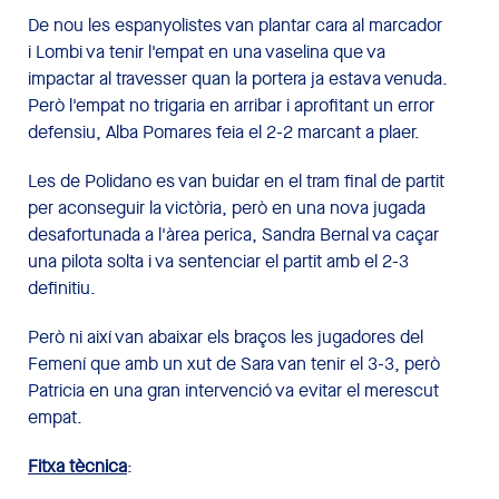
De nou les espanyolistes van plantar cara al marcador
i Lombi va tenir l'empat en una vaselina que va
impactar al travesser quan la portera ja estava venuda.
Però l'empat no trigaria en arribar i aprofitant un error
defensiu, Alba Pomares feia el 2-2 marcant a plaer.
Les de Polidano es van buidar en el tram final de partit
per aconseguir la victòria, però en una nova jugada
desafortunada a l'àrea perica, Sandra Bernal va caçar
una pilota solta i va sentenciar el partit amb el 2-3
definitiu.
Però ni així van abaixar els braços les jugadores del
Femení que amb un xut de Sara van tenir el 3-3, però
Patricia en una gran intervenció va evitar el merescut
empat.
Fitxa tècnica
: