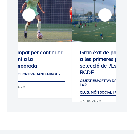
0-0: Empat per continuar
Gran èxit de participac
creixent a la
a les primeres proves 
pretemporada
selecció de l'Escola
RCDE
CIUTAT ESPORTIVA DANI JARQUE ·
LA21
CIUTAT ESPORTIVA DANI JARQUE
LA21
08/08/2026
CLUB, MÓN SOCIAL I AFICIÓ
07/08/2026