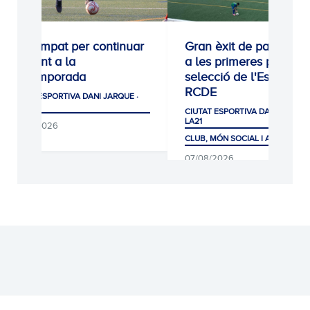
0-0: Empat per continuar
Gran èxit de participac
creixent a la
a les primeres proves 
pretemporada
selecció de l'Escola
RCDE
CIUTAT ESPORTIVA DANI JARQUE ·
LA21
CIUTAT ESPORTIVA DANI JARQUE
LA21
08/08/2026
CLUB, MÓN SOCIAL I AFICIÓ
07/08/2026