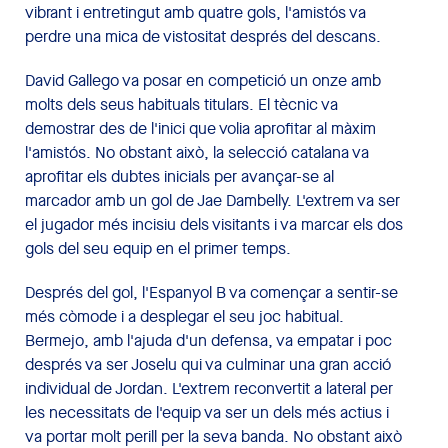
vibrant i entretingut amb quatre gols, l'amistós va
perdre una mica de vistositat després del descans.
David Gallego va posar en competició un onze amb
molts dels seus habituals titulars. El tècnic va
demostrar des de l'inici que volia aprofitar al màxim
l'amistós. No obstant això, la selecció catalana va
aprofitar els dubtes inicials per avançar-se al
marcador amb un gol de Jae Dambelly. L'extrem va ser
el jugador més incisiu dels visitants i va marcar els dos
gols del seu equip en el primer temps.
Després del gol, l'Espanyol B va començar a sentir-se
més còmode i a desplegar el seu joc habitual.
Bermejo, amb l'ajuda d'un defensa, va empatar i poc
després va ser Joselu qui va culminar una gran acció
individual de Jordan. L'extrem reconvertit a lateral per
les necessitats de l'equip va ser un dels més actius i
va portar molt perill per la seva banda. No obstant això