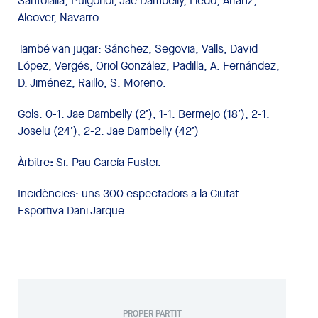
Santolalla, Puigoriol, Jae Dambelly, Lledó, Arranz,
Alcover, Navarro.
També van jugar: Sánchez, Segovia, Valls, David
López, Vergés, Oriol González, Padilla, A. Fernández,
D. Jiménez, Raillo, S. Moreno.
Gols: 0-1: Jae Dambelly (2’), 1-1: Bermejo (18’), 2-1:
Joselu (24’); 2-2: Jae Dambelly (42’)
Àrbitre
:
Sr. Pau García Fuster.
Incidències: uns 300 espectadors a la Ciutat
Esportiva Dani Jarque.
PROPER PARTIT