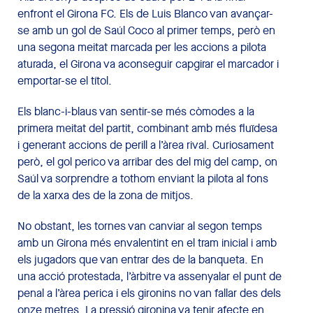
enfront el Girona FC. Els de Luis Blanco van avançar-
se amb un gol de Saúl Coco al primer temps, però en
una segona meitat marcada per les accions a pilota
aturada, el Girona va aconseguir capgirar el marcador i
emportar-se el títol.
Els blanc-i-blaus van sentir-se més còmodes a la
primera meitat del partit, combinant amb més fluïdesa
i generant accions de perill a l’àrea rival. Curiosament
però, el gol perico va arribar des del mig del camp, on
Saúl va sorprendre a tothom enviant la pilota al fons
de la xarxa des de la zona de mitjos.
No obstant, les tornes van canviar al segon temps
amb un Girona més envalentint en el tram inicial i amb
els jugadors que van entrar des de la banqueta. En
una acció protestada, l’àrbitre va assenyalar el punt de
penal a l’àrea perica i els gironins no van fallar des dels
onze metres. La pressió gironina va tenir afecte en