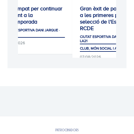
0-0: Empat per continuar
Gran èxit de participac
creixent a la
a les primeres proves 
pretemporada
selecció de l'Escola
RCDE
CIUTAT ESPORTIVA DANI JARQUE ·
LA21
CIUTAT ESPORTIVA DANI JARQUE
LA21
08/08/2026
CLUB, MÓN SOCIAL I AFICIÓ
07/08/2026
PATROCINADORS