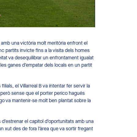
s amb una victòria molt meritòria enfront el
nc partits invicte fins a la visita dels homes
itat va desequilibrar un enfrontament igualat
 les ganes d’empatar dels locals en un partit
ials, el Villarreal B va intentar fer servir la
s però sense que el porter perico hagués
ego va mantenir-se molt ben plantat sobre la
 d’estrenar el capítol d’oportunitats amb una
n xut des de fora l’àrea que va sortir fregant