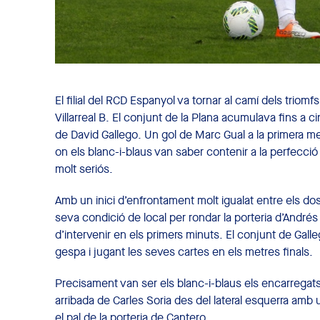
El filial del RCD Espanyol va tornar al camí dels triomf
Villarreal B. El conjunt de la Plana acumulava fins a ci
de David Gallego. Un gol de Marc Gual a la primera me
on els blanc-i-blaus van saber contenir a la perfecció
molt seriós.
Amb un inici d’enfrontament molt igualat entre els dos fil
seva condició de local per rondar la porteria d’André
d’intervenir en els primers minuts. El conjunt de Gall
gespa i jugant les seves cartes en els metres finals.
Precisament van ser els blanc-i-blaus els encarregats
arribada de Carles Soria des del lateral esquerra amb u
el pal de la porteria de Cantero.