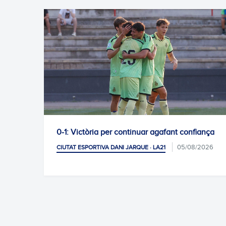
fant confiança
L'Escola RCDE tanca un altre estiu de 
abans de les vacances
05/08/2026
CIUTAT ESPORTIVA DANI JARQUE · LA21
CLUB, M
04/08/2026
I AFICIÓ