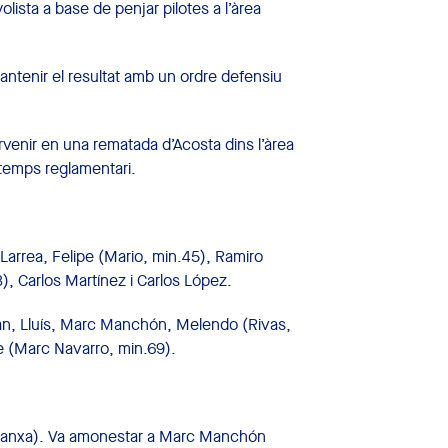
olista a base de penjar pilotes a l’àrea
antenir el resultat amb un ordre defensiu
rvenir en una rematada d’Acosta dins l’àrea
l temps reglamentari.
Larrea, Felipe (Mario, min.45), Ramiro
), Carlos Martínez i Carlos López.
tian, Lluís, Marc Manchón, Melendo (Rivas,
be (Marc Navarro, min.69).
a Manxa). Va amonestar a Marc Manchón