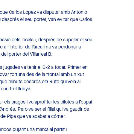
ga que Carlos López va disputar amb Antonio
u i després el seu porter, van evitar que Carlos
passió dels locals i, després de superar el seu
 a l’interior de l’àrea i no va perdonar a
del porter del Villarreal B.
ts jugades va tenir el 0-2 a tocar. Primer en
ovar fortuna des de la frontal amb un xut
que minuts després era Rufo qui veia al
 un tret llunyà.
r els braços i va aprofitar les pilotes a l’espai
Andrés. Però va ser el filial qui va gaudir de
de Pipa que va acabar a córner.
ricos pujant una marxa al partit i