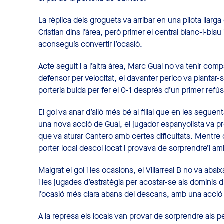
La rèplica dels groguets va arribar en una pilota llar
Cristian dins l’àrea, però primer el central blanc-i-bla
aconseguís convertir l’ocasió.
Acte seguit i a l’altra àrea, Marc Gual no va tenir com
defensor per velocitat, el davanter perico va plantar-se
porteria buida per fer el 0-1 després d’un primer refús 
El gol va anar d’allò més bé al filial que en les següen
una nova acció de Gual, el jugador espanyolista va pr
que va aturar Cantero amb certes dificultats. Mentre 
porter local descol·locat i provava de sorprendre’l amb
Malgrat el gol i les ocasions, el Villarreal B no va abaixa
i les jugades d’estratègia per acostar-se als dominis d’
l’ocasió més clara abans del descans, amb una acció 
A la represa els locals van provar de sorprendre als pe