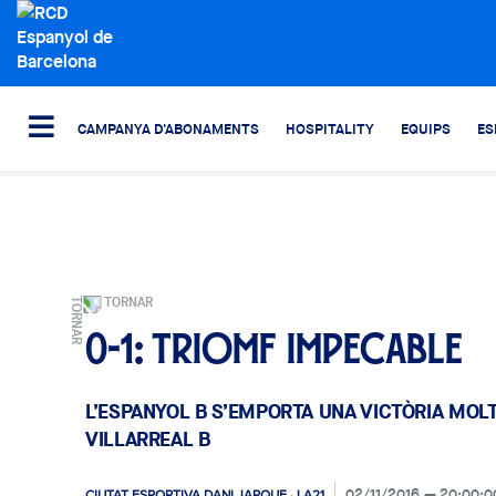
CAMPANYA D'ABONAMENTS
HOSPITALITY
EQUIPS
ES
TORNAR
0-1: Triomf impecable
L’ESPANYOL B S’EMPORTA UNA VICTÒRIA MOLT
VILLARREAL B
02/11/2016
20:00:0
CIUTAT ESPORTIVA DANI JARQUE · LA21