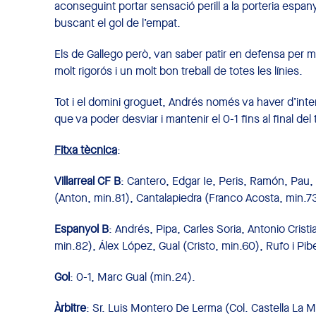
aconseguint portar sensació perill a la porteria espany
buscant el gol de l’empat.
Els de Gallego però, van saber patir en defensa per m
molt rigorós i un molt bon treball de totes les línies.
Tot i el domini groguet, Andrés només va haver d’inte
que va poder desviar i mantenir el 0-1 fins al final de
Fitxa tècnica
:
Villarreal CF B
: Cantero, Edgar Ie, Peris, Ramón, Pau, 
(Anton, min.81), Cantalapiedra (Franco Acosta, min.73
Espanyol B
: Andrés, Pipa, Carles Soria, Antonio Cris
min.82), Álex López, Gual (Cristo, min.60), Rufo i Pi
Gol
: 0-1, Marc Gual (min.24).
Àrbitre
: Sr. Luis Montero De Lerma (Col. Castella L