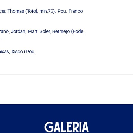
scar, Thomas (Tofol, min.75), Pou, Franco
ozano, Jordan, Martí Soler, Bermejo (Fode,
.
xas, Xisco i Pou.
GALERIA