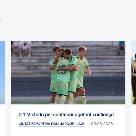
S
continuar agafant confiança
L'Escola RCDE tanca un al
abans de les vacances
05/08/2026
 JARQUE · LA21
CIUTAT ESPORTIVA DANI JARQUE 