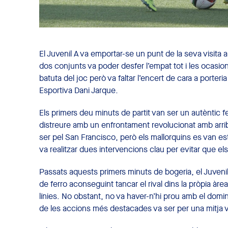
El Juvenil A va emportar-se un punt de la seva visita a
dos conjunts va poder desfer l’empat tot i les ocasion
batuta del joc però va faltar l’encert de cara a porteria
Esportiva Dani Jarque.
Els primers deu minuts de partit van ser un autèntic fe
distreure amb un enfrontament revolucionat amb arri
ser pel San Francisco, però els mallorquins es van estav
va realitzar dues intervencions clau per evitar que el
Passats aquests primers minuts de bogeria, el Juvenil
de ferro aconseguint tancar el rival dins la pròpia àre
línies. No obstant, no va haver-n’hi prou amb el domin
de les accions més destacades va ser per una mitja vo