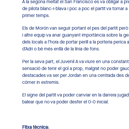
A la segona meitat el San Francisco es va obligar a 
de pilota blanc-i-blava i poc a poc el partit va tornar 
primer temps.
Els de Morón van seguir portant el pes del partit però
i altre equip va anar guanyant importància sobre la ge
dels locals a l’hora de portar perill a la porteria per
d’Adri o bé més enllà de la línia de fons.
Per la seva part, el Juvenil A va viure en una constant 
sensació de tenir el gol a prop, malgrat no poder gaud
destacades va ser per Jordan en una centrada des de 
córner in extremis.
El signe del partit va poder canviar en la darrera juga
balear que no va poder desfer el 0-0 inicial.
Fitxa tècnica: