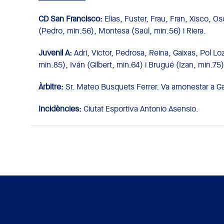
CD San Francisco:
Elias, Fuster, Frau, Fran, Xisco, O
(Pedro, min.56), Montesa (Saúl, min.56) i Riera.
Juvenil A:
Adri, Víctor, Pedrosa, Reina, Gaixas, Pol L
min.85), Iván (Gilbert, min.64) i Brugué (Izan, min.75)
Àrbitre:
Sr. Mateo Busquets Ferrer. Va amonestar a Gai
Incidències:
Ciutat Esportiva Antonio Asensio.