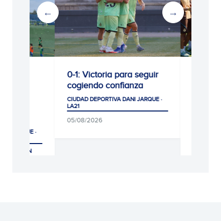
0-1: Victoria para seguir
La Escola RCDE ci
cogiendo confianza
otro verano de ré
antes de las vaca
CIUDAD DEPORTIVA DANI JARQUE ·
LA21
CIUDAD DEPORTIVA DANI 
LA21
05/08/2026
CLUB, MUNDO SOCIAL Y A
04/08/2026