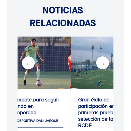
NOTICIAS
RELACIONADAS
0-0: Empate para seguir
Gran éxito de
creciendo en
participación en las
pretemporada
primeras pruebas de
selección de la Escola
CIUDAD DEPORTIVA DANI JARQUE ·
RCDE
LA21