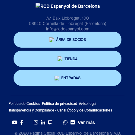
Av. Baix Llobregat, 100
08940 Cornellà de Llobregat (Barcelona)
info@rcdespanyol.com
ÁREA DE SOCIOS
TIENDA
ENTRADAS
Política de Cookies
Política de privacidad
Aviso legal
Transparencia y Compliance - Canal Ético y de Comunicaciones
Ver más
Twitter
Tiktok
© 2026 Página Oficial RCD Espanyol de Barcelona S.A.D.