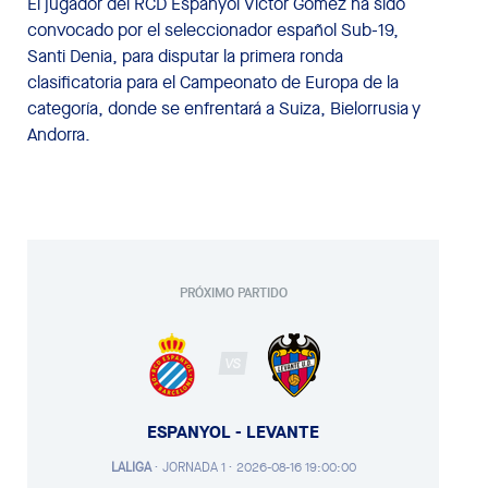
El jugador del RCD Espanyol Víctor Gómez ha sido
convocado por el seleccionador español Sub-19,
Santi Denia, para disputar la primera ronda
clasificatoria para el Campeonato de Europa de la
categoría, donde se enfrentará a Suiza, Bielorrusia y
Andorra.
PRÓXIMO PARTIDO
VS
ESPANYOL - LEVANTE
LALIGA
·
JORNADA 1 ·
2026-08-16 19:00:00