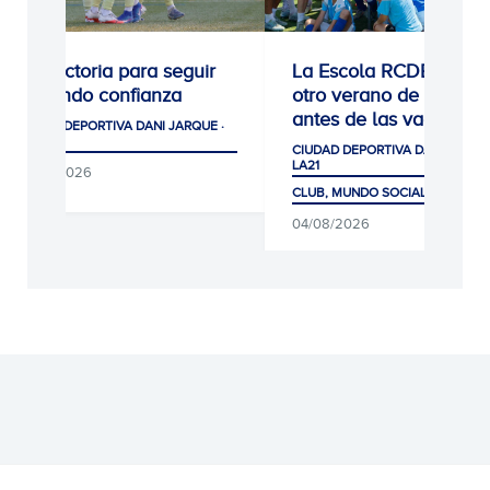
1: Victoria para seguir
La Escola RCDE cierra
ogiendo confianza
otro verano de récord
antes de las vacaciones
UDAD DEPORTIVA DANI JARQUE ·
21
CIUDAD DEPORTIVA DANI JARQUE ·
LA21
/08/2026
CLUB, MUNDO SOCIAL Y AFICIÓN
04/08/2026